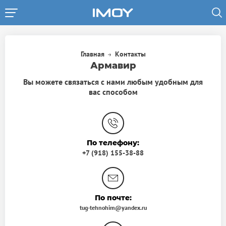
Перейти
к
основному
содержанию
Строка
Главная
Контакты
навигации
Армавир
Вы можете связаться с нами любым удобным для
вас способом
По телефону:
+7 (918) 155-38-88
По почте:
tug-tehnohim@yandex.ru